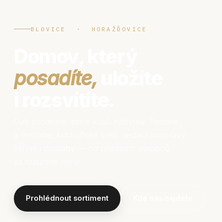
BLOVICE · HORAŽĎOVICE
Domov, který
posadíte,
uložíte
i rozsvítíte.
Dvě prodejny, tisíce kusů nábytku. Postele
a matrace, kuchyňské linky, sedací soupravy,
skříně i podlahy — od předních výrobců
za rozumné ceny.
Prohlédnout sortiment
Kde nás najdete