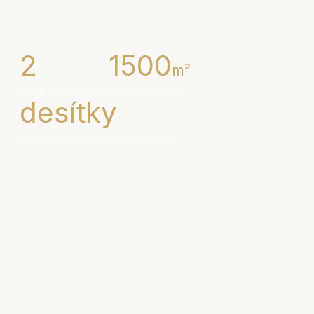
2
1500
m²
prodejny v regionu
výstavní plochy
desítky
sedacích souprav k vyzkoušení