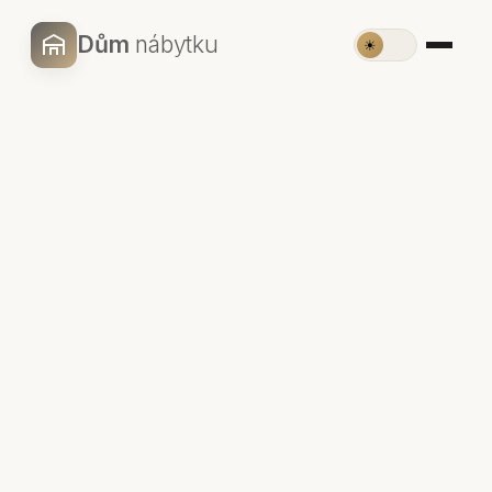
Dům
nábytku
☀